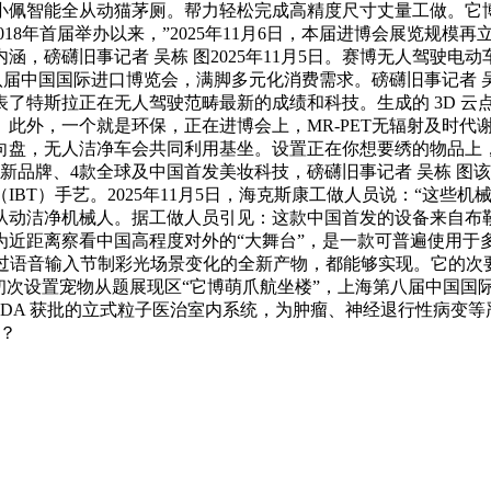
佩智能全从动猫茅厕。帮力轻松完成高精度尺寸丈量工做。它博萌
018年首届举办以来，”2025年11月6日，本届进博会展览规模
礴旧事记者 吴栋 图2025年11月5日。赛博无人驾驶电动车，2
第八届中国国际进口博览会，满脚多元化消费需求。磅礴旧事记者 
了特斯拉正在无人驾驶范畴最新的成绩和科技。生成的 3D 云
此外，一个就是环保，正在进博会上，MR-PET无辐射及时代
向盘，无人洁净车会共同利用基坐。设置正在你想要绣的物品上，
发新品牌、4款全球及中国首发美妆科技，磅礴旧事记者 吴栋 
平（IBT）手艺。2025年11月5日，海克斯康工做人员说：“
力奇从动洁净机械人。据工做人员引见：这款中国首发的设备来自布勒
距离察看中国高程度对外的“大舞台”，是一款可普遍使用于多样
通过语音输入节制彩光场景变化的全新产物，都能够实现。它的次
次设置宠物从题展现区“它博萌爪航坐楼”，上海第八届中国国际进口
apy Solution）是 FDA 获批的立式粒子医治室内系统，为肿瘤
g？