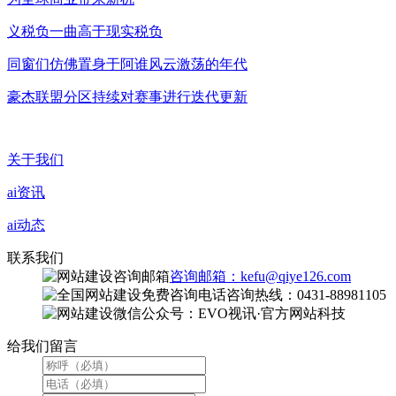
义税负一曲高于现实税负
同窗们仿佛置身于阿谁风云激荡的年代
豪杰联盟分区持续对赛事进行迭代更新
关于我们
ai资讯
ai动态
联系我们
咨询邮箱：kefu@qiye126.com
咨询热线：0431-88981105
微信公众号：EVO视讯·官方网站科技
给我们留言