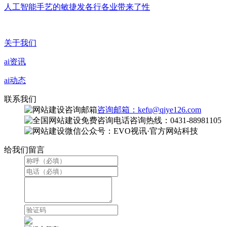
人工智能手艺的敏捷发各行各业带来了性
关于我们
ai资讯
ai动态
联系我们
咨询邮箱：kefu@qiye126.com
咨询热线：0431-88981105
微信公众号：EVO视讯·官方网站科技
给我们留言