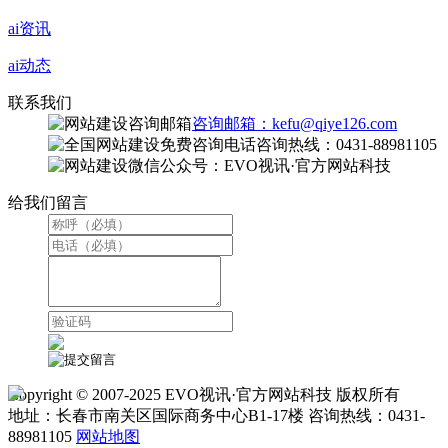
ai资讯
ai动态
联系我们
咨询邮箱：kefu@qiye126.com
咨询热线：0431-88981105
微信公众号：EVO视讯·官方网站科技
给我们留言
Copyright © 2007-2025 EVO视讯·官方网站科技 版权所有
地址：长春市南关区国际商务中心B1-17楼 咨询热线：0431-
88981105
网站地图