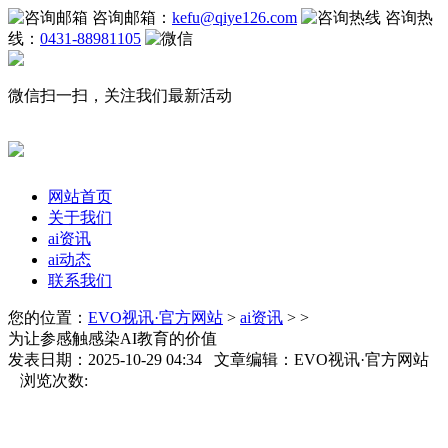
咨询邮箱：
kefu@qiye126.com
咨询热
线：
0431-88981105
微信扫一扫，关注我们最新活动
网站首页
关于我们
ai资讯
ai动态
联系我们
您的位置：
EVO视讯·官方网站
>
ai资讯
> >
为让参感触感染AI教育的价值
发表日期：2025-10-29 04:34 文章编辑：EVO视讯·官方网站
浏览次数: