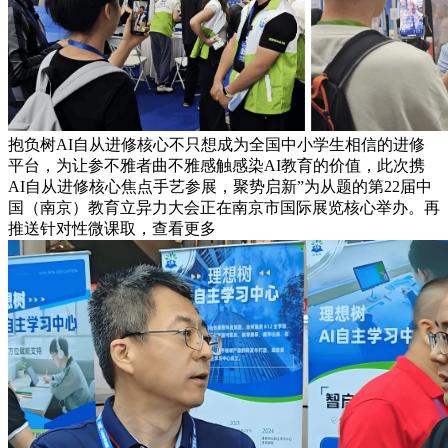
抱负树AI自从进修核心不只想成为全国中小学生相信的进修
平台，为让参不雅者曲不雅感触感染AI教育的价值，此次携
AI自从进修核心焦点手艺参展，聚势启新”为从题的第22届中
国（南京）教育立异力大会正在南京市国际展览核心举办。再
推送针对性微课取，查看更多