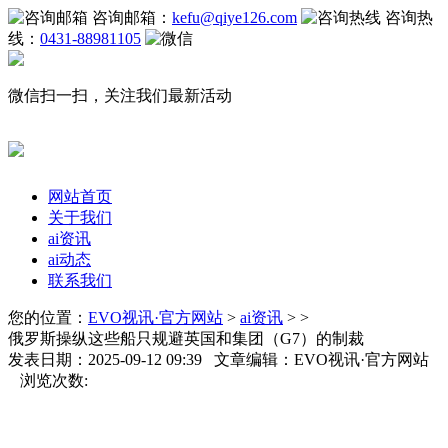
咨询邮箱：
kefu@qiye126.com
咨询热
线：
0431-88981105
微信扫一扫，关注我们最新活动
网站首页
关于我们
ai资讯
ai动态
联系我们
您的位置：
EVO视讯·官方网站
>
ai资讯
> >
俄罗斯操纵这些船只规避英国和集团（G7）的制裁
发表日期：2025-09-12 09:39 文章编辑：EVO视讯·官方网站
浏览次数: