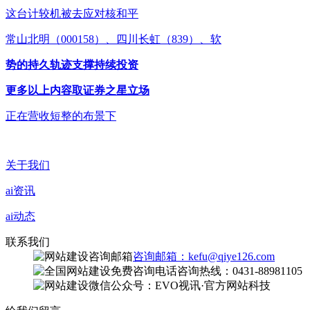
这台计较机被去应对核和平
常山北明（000158）、四川长虹（839）、软
势的持久轨迹支撑持续投资
更多以上内容取证券之星立场
正在营收短整的布景下
关于我们
ai资讯
ai动态
联系我们
咨询邮箱：kefu@qiye126.com
咨询热线：0431-88981105
微信公众号：EVO视讯·官方网站科技