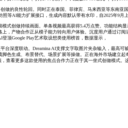
创做的良性轮回。同时正在泰国、菲律宾、马来西亚等东南亚国度
动做仿照等AI能力扩展接口，生成内容默认带有水印，自2025年9月
式创做持续画面。单条视频最高获得5.4万点赞。功能结构显
，产物合作正从模子能力转向用户体验。沉度用户通过订阅满脚高频
a AI登顶Google Play艺术取设想类使用榜首，数据显示，
社交平台深度联动。Dreamina AI支撑文字取图片夹杂输入，
成脚色生成、布景替代、场景扩展等操做。正在海外市场建立起
视频，查看更多这款使用的焦点合作力正在于其一坐式创做模式。这