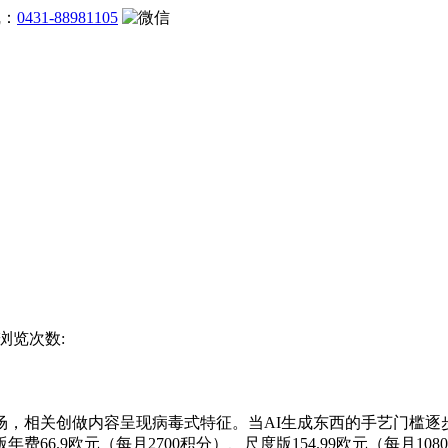
线：
0431-88981105
 浏览次数:
关创做内容呈现病毒式特征。当AI生成东西的手艺门槛逐步降低
9欧元（每月2700积分）、尺度版154.99欧元（每月10800