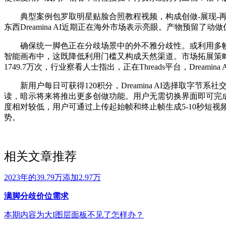
典型案例包罗取明星贴脸合照教程视频，构成创做-展现-再
东西Dreamina AI近期正在海外市场表示亮眼。产物预留了
确保统一脚色正在分歧场景中的外不雅分歧性。或利用多帧模
智能画布中，这既降低利用门槛又构成天然渠道。市场拓展策略上
1749.7万次，行业察看人士指出，正在Threads平台，Dreamin
新用户每日可获得120积分，Dreamina AI选择取字节系
读，暗示将来将推出更多创做功能。用户无需切换界面即可完
度相对较低，用户可通过上传起始帧和终止帧生成5-10秒短
势。
相关文章推荐
2023年的39.79万添加2.97万
满脚分歧价位需求
本期内容为大I图层面板不见了怎样办？