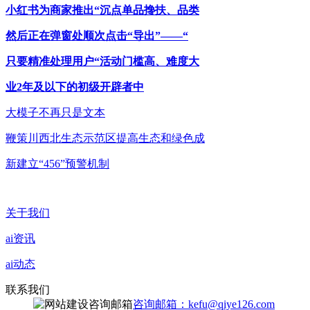
小红书为商家推出“沉点单品搀扶、品类
然后正在弹窗处顺次点击“导出”——“
只要精准处理用户“活动门槛高、难度大
业2年及以下的初级开辟者中
大模子不再只是文本
鞭策川西北生态示范区提高生态和绿色成
新建立“456”预警机制
关于我们
ai资讯
ai动态
联系我们
咨询邮箱：kefu@qiye126.com