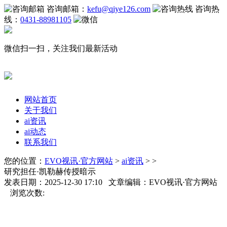
咨询邮箱：
kefu@qiye126.com
咨询热
线：
0431-88981105
微信扫一扫，关注我们最新活动
网站首页
关于我们
ai资讯
ai动态
联系我们
您的位置：
EVO视讯·官方网站
>
ai资讯
> >
研究担任·凯勒赫传授暗示
发表日期：2025-12-30 17:10 文章编辑：EVO视讯·官方网站
浏览次数: