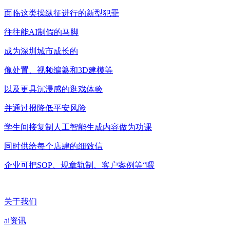
面临这类操纵征进行的新型犯罪
往往能AI制假的马脚
成为深圳城市成长的
像处置、视频编纂和3D建模等
以及更具沉浸感的逛戏体验
并通过报降低平安风险
学生间接复制人工智能生成内容做为功课
同时供给每个店肆的细致信
企业可把SOP、规章轨制、客户案例等“喂
关于我们
ai资讯