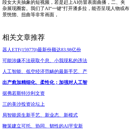
段女大夫抽象的短视频，若是赶上AI仿冒表面曲播，二、夹
杂展现圈套。我们了AI“一键”打开潘多拉，能否呈现人物或布
景恍惚、扭曲等非常画面，
相关文章推荐
器人ETF(159770)最新份额达83.98亿份
可能涉嫌不法获取个息、小我现私的违法
人工智能、低空经济范畴的最新手艺、产
出产愈加精细化、柔性化；加强对人工智
据弗若斯特沙利文资
三的美沙投资论坛上
局智能原生新手艺、新业态、新模式
鞭策建立可托、协同、韧性的AI平安新