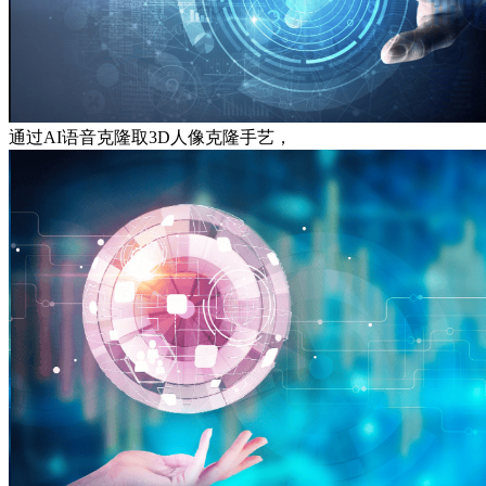
通过AI语音克隆取3D人像克隆手艺，