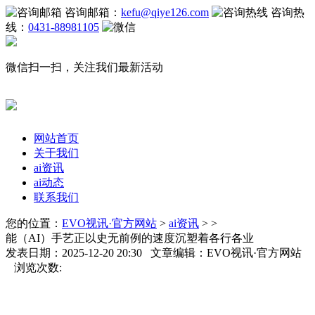
咨询邮箱：
kefu@qiye126.com
咨询热
线：
0431-88981105
微信扫一扫，关注我们最新活动
网站首页
关于我们
ai资讯
ai动态
联系我们
您的位置：
EVO视讯·官方网站
>
ai资讯
> >
能（AI）手艺正以史无前例的速度沉塑着各行各业
发表日期：2025-12-20 20:30 文章编辑：EVO视讯·官方网站
浏览次数: