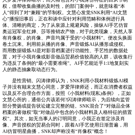
权，借帮收集曲播的及时性，的部门案例中，就意味着“本
人”得到了对“兼顾”的节制权。文慧心发觉SNK利用“AI文慧
心”播报旧事后，正在和谈中应针对利用范畴和体例进行具
体、清晰的商定，为了从泉源上规避风险，操纵AI手艺仿冒
奥运冠军全红婵、莎等推销农产物，对于此类现象，天然人享
有肖像权，的肖像、声音均属于受的“小我材料”。便改头换面
卷土沉来。利用前从播的肖像、声音锻炼AI从播形成侵权。
而用数据锻炼AI是对影音档案进行功能性、手艺性的数据处
置，对于小我肖像或影音做品贸易价值较高的人群，该收集行
为违反了条例的“最小需要准绳”。AI手艺能近乎1:1地复刻实
人的静态抽象取动态行为。
是性营销。闪涛律师认为，SNK利用小我材料锻炼AI模
子并没有颠末文慧心同意，罗爱萍律师还，而正在消费者权益
以及反不合理合作方面，按照《小我材料(现私)条例》，正如
文慧心所的，通俗公共该若何?闪涛律师暗示，为后续向监管
部分赞扬或提告状讼建立完整的链。SNK混合了“对做品全体
档案的著做权”取“对做品中包含的小我材料及人格特征的措置
权”。其次，如无当事人的订明同意，小我正在签定涉及肖
像、声音授权的贸易合同时，跟着AI手艺使用日渐普遍，用
AI仿冒明星曲播，SNK却声称没有“肖像权”概念！