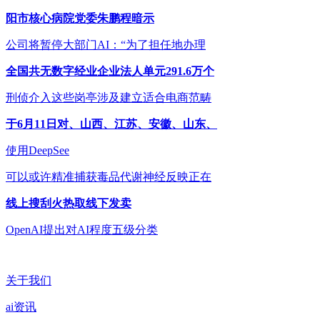
阳市核心病院党委朱鹏程暗示
公司将暂停大部门AI：“为了担任地办理
全国共无数字经业企业法人单元291.6万个
刑侦介入这些岗亭涉及建立适合电商范畴
于6月11日对、山西、江苏、安徽、山东、
使用DeepSee
可以或许精准捕获毒品代谢神经反映正在
线上搜刮火热取线下发卖
OpenAI提出对AI程度五级分类
关于我们
ai资讯