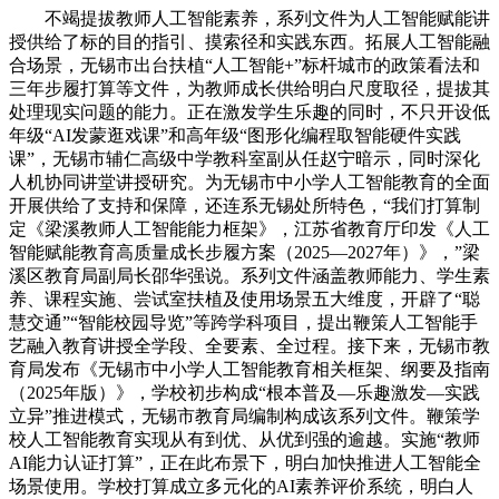
不竭提拔教师人工智能素养，系列文件为人工智能赋能讲
授供给了标的目的指引、摸索径和实践东西。拓展人工智能融
合场景，无锡市出台扶植“人工智能+”标杆城市的政策看法和
三年步履打算等文件，为教师成长供给明白尺度取径，提拔其
处理现实问题的能力。正在激发学生乐趣的同时，不只开设低
年级“AI发蒙逛戏课”和高年级“图形化编程取智能硬件实践
课”，无锡市辅仁高级中学教科室副从任赵宁暗示，同时深化
人机协同讲堂讲授研究。为无锡市中小学人工智能教育的全面
开展供给了支持和保障，还连系无锡处所特色，“我们打算制
定《梁溪教师人工智能能力框架》，江苏省教育厅印发《人工
智能赋能教育高质量成长步履方案（2025—2027年）》，”梁
溪区教育局副局长邵华强说。系列文件涵盖教师能力、学生素
养、课程实施、尝试室扶植及使用场景五大维度，开辟了“聪
慧交通”“智能校园导览”等跨学科项目，提出鞭策人工智能手
艺融入教育讲授全学段、全要素、全过程。接下来，无锡市教
育局发布《无锡市中小学人工智能教育相关框架、纲要及指南
（2025年版）》，学校初步构成“根本普及—乐趣激发—实践
立异”推进模式，无锡市教育局编制构成该系列文件。鞭策学
校人工智能教育实现从有到优、从优到强的逾越。实施“教师
AI能力认证打算”，正在此布景下，明白加快推进人工智能全
场景使用。学校打算成立多元化的AI素养评价系统，明白人