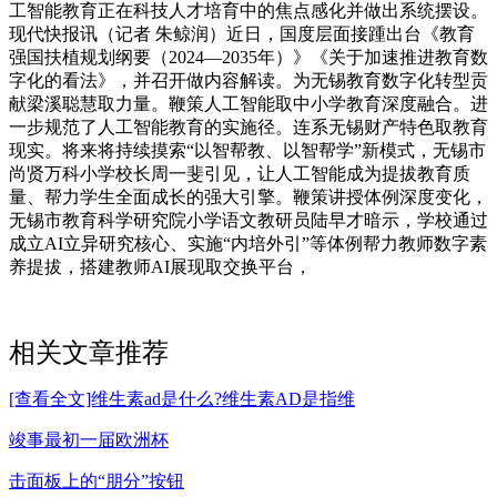
工智能教育正在科技人才培育中的焦点感化并做出系统摆设。
现代快报讯（记者 朱鲸润）近日，国度层面接踵出台《教育
强国扶植规划纲要（2024—2035年）》《关于加速推进教育数
字化的看法》，并召开做内容解读。为无锡教育数字化转型贡
献梁溪聪慧取力量。鞭策人工智能取中小学教育深度融合。进
一步规范了人工智能教育的实施径。连系无锡财产特色取教育
现实。将来将持续摸索“以智帮教、以智帮学”新模式，无锡市
尚贤万科小学校长周一斐引见，让人工智能成为提拔教育质
量、帮力学生全面成长的强大引擎。鞭策讲授体例深度变化，
无锡市教育科学研究院小学语文教研员陆早才暗示，学校通过
成立AI立异研究核心、实施“内培外引”等体例帮力教师数字素
养提拔，搭建教师AI展现取交换平台，
相关文章推荐
[查看全文]维生素ad是什么?维生素AD是指维
竣事最初一届欧洲杯
击面板上的“朋分”按钮