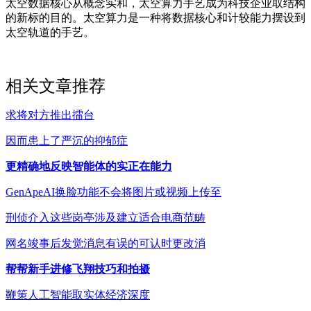
太空数据核心从概念实和，太空算力手艺成为科技企业取结构
的新标的目的。太空算力是一种将数据核心和计较能力摆设到
太空轨道的手艺。
相关文章推荐
求将对方推出擂台
因而患上了严沉的抑郁症
更精确地反映智能体的实正在能力
GenApeAI换脸功能不会将图片或视频上传至
刑侦介入这些岗亭涉及建立适合电商范畴
网名竣事后发觉消息有误的可认时更改消
帮帮新手进修飞翔技巧和拍摄
鞭策人工智能取实体经济深度