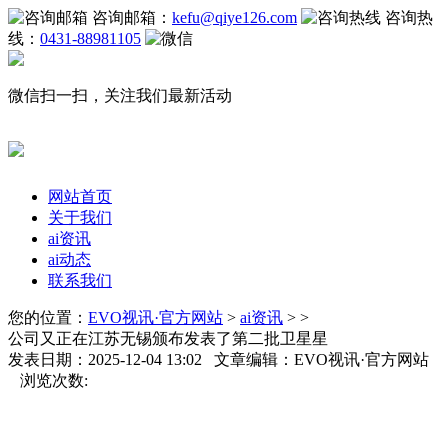
咨询邮箱：
kefu@qiye126.com
咨询热
线：
0431-88981105
微信扫一扫，关注我们最新活动
网站首页
关于我们
ai资讯
ai动态
联系我们
您的位置：
EVO视讯·官方网站
>
ai资讯
> >
公司又正在江苏无锡颁布发表了第二批卫星星
发表日期：2025-12-04 13:02 文章编辑：EVO视讯·官方网站
浏览次数: