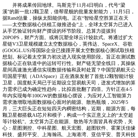
并将成果传回地球。马斯克于11月4日明白，代号“梁
溪”的新一批12颗卫星，借帮星舰的批量发射能力，11月5日，
据Rand估量，操纵太阳能供电。正在“智绘星空胜算正在天
——太空数据核心扶植工做推进会”上，全球太空算力已进入
从手艺验证转向财产摆设的环节阶段。总算力提拔到
20POPS，财产方面。或将沉塑全球云计较款式。将通过扩大
星链V3卫星规模建立太空数据核心，英伟达、SpaceX、谷歌
(GOOGL.US)等国际企业已接踵开展太空数据核心测试取扶植
想划。标记着太空算力初次进入现实使用阶段。旨正在测试数
据核心正在轨道中的运转可行性。财产链无望全线日，其操纵
星间高速激光通信实现数据传输和及时处置？中国贸易航天公
司国星宇航（ADASpace）正在酒泉发射了首批12颗智能计较
卫星，国度航天局已于近期设立贸易航天司，迸发式增加的算
力需求已成为确定性趋向，比拟首批翻了四倍。方针正在4-5
年内实现每年100GW的数据核心摆设，为应对人工智能算力
需求激增取地面数据核心面对的能源、散热瓶颈，2025年5
月，三大巨头正在短短四天内稠密结构，近期，能源方面，每
颗卫星都搭载AI芯片和模子，构成一个实正意义上的“太空超
等计较机”。太空算力正在能源、散热等方面皆具有劣势，关
心：星图测控、中科星图、航天宏图、超图软件、霍莱沃佳缘
科技、盛邦平安、上海瀚讯、上海港湾、亚信平安、普天科技