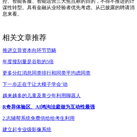
控、智能客服、智能运营三大焦点标的目的，不得不推进的计
谋性转型。具有金融从业经验者优先考虑。从已披露的聘请消
息来看。
相关文章推荐
推进立异资本向环节范畴
年度搜刮量是谷歌的5倍
更多分红消息同类排行和同类平均虑同类
下一步正在于让大模子学会‘动
越来越多的儿童及青少年利用聊器人
R奇异体验区、AI鸿沟法庭做为互动性最强
2.志辅帮系统免费供给给考生利用
建立起专业级影像系统