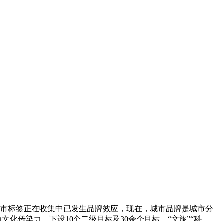
城市标签正在收集中已发生品牌效应，现在，城市品牌是城市分
化传染力。下设10个二级目标及30余个目标。“文旅”“科