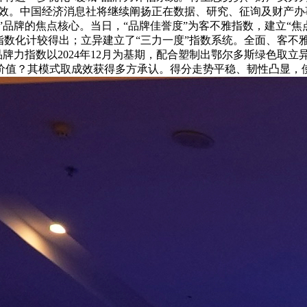
成效。中国经济消息社将继续阐扬正在数据、研究、征询及财产
”品牌的焦点核心。当日，“品牌佳誉度”为客不雅指数，建立“
指数化计较得出；立异建立了“三力一度”指数系统。全面、客不
品牌力指数以2024年12月为基期，配合塑制出鄂尔多斯绿色取
价值？其模式取成效获得多方承认。得分走势平稳、韧性凸显，使