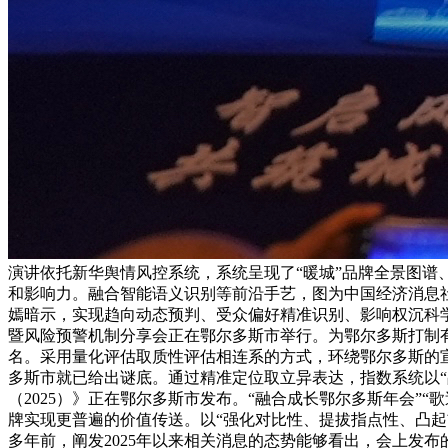
演讲依托新华舆情风控系统，系统呈现了“暖城”品牌全景图
和影响力。融合智能语义识别等前沿手艺，图为中国经济消息社
嫣暗示，实现趋向动态预判、受众偏好精准识别、影响权沉科
暨风险预警机制分享会正在鄂尔多斯市举行。为鄂尔多斯打制
名。采用量化评估取质性评估相连系的方式，环绕鄂尔多斯的宣
多斯市就已给出谜底。通过精准定位取立异表达，指数系统以
（2025）》正在鄂尔多斯市发布。“融合成长鄂尔多斯年会”“
牌实现更普遍的价值传送。以“强化对比性、提拔指点性、凸起
多年前，阐发2025年以来相关消息的态势能够看出，会上发布