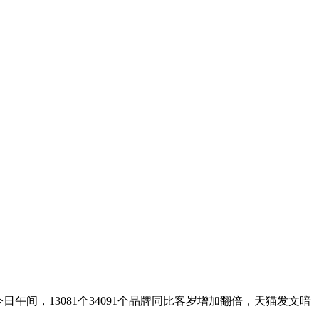
午间，13081个34091个品牌同比客岁增加翻倍，天猫发文暗