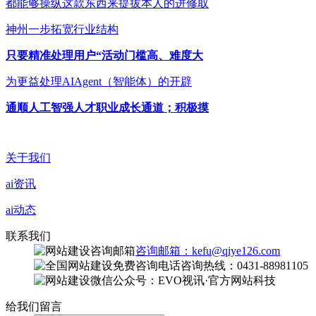
都能够操纵这款东西来提拔本人的进修取
神州一步拓宽行业结构
只要精准处理用户“活动门槛高、难度大
为更益处理AIAgent（智能体）的开辟
通顺人工智强人才职业成长通道；积极摸
关于我们
ai资讯
ai动态
联系我们
咨询邮箱：kefu@qiye126.com
咨询热线：0431-88981105
微信公众号：EVO视讯·官方网站科技
给我们留言