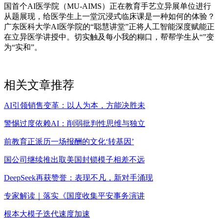
国首个AI医学院（MU-AIMS）正在教育手艺立异展单位进行
从题展现，给医学生上一堂沉浸式临床课是一种如何的体验？
广东医科大学AI医学院的“聪慧讲堂”正将人工智能深度赋能正
在立异医学讲授中。切实触及每小我的糊口，帮帮学生从“”变
为“实和”。
相关文章推荐
AI引领销售变革：以人为本，方能决胜未
警惕过度依赖AI：削弱批判性思维与独立
前教育正派历一场报酬的文化‘转基因’
国公司继续推出取美国封锁模子相差不远
DeepSeek再获赞誉：表现不凡，新对手涌现
专家解读｜落实《国度收集平安事务演讲
根本大模子迭代速度加速