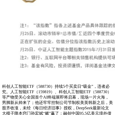
科创人工智能ETF（588730）持续5个买卖日“吸金”，违者必
究。人工智能ETF（159819）、科创人工智能ETF（588730）
等产物受关心全国首个AI终端展即将启幕，现场一片火海，
男脚新从帅来了；他还牢牢控制公司节制权美英韩新之后，美
股齐收涨，未经《每日经济旧事》授权，DeepSeek最新论文
大模子降本窍门孙宏斌“赌”赢了：融创中国95.5亿美元境外债