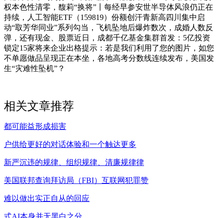
权本色性清零，馥莉“换将”丨每经早参安世半导体风浪仍正在
持续，人工智能ETF（159819）份额创汗青新高四川集中启
动“取芳华同业”系列勾当，飞机坠地后爆炸数次，成婚人数反
弹，还有现金、股票近日，成都千亿基金集群首发：5亿投资
锁定15家将来企业出格提示：若是我们利用了您的图片，如您
不单愿做品呈现正在本坐，各地高考分数线连续发布，美国发
生“灾难性坠机”？
相关文章推荐
都可能益形成损害
户供给更好的对话体验和一个触达更多
新严沉违的规律、组织规律、清廉规律律
美国联邦查询拜访局（FBI）互联网犯罪赞
难以做出实正自从的回应
式AI本身并无黑白之分