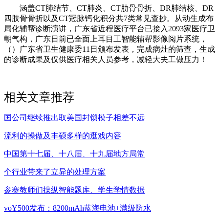
涵盖CT肺结节、CT肺炎、CT肋骨骨折、DR肺结核、DR
四肢骨骨折以及CT冠脉钙化积分共7类常见查抄。从动生成布
局化辅帮诊断演讲，广东省近程医疗平台已接入2093家医疗卫
朝气构，广东日前已全面上耳目工智能辅帮影像阅片系统，
（）广东省卫生健康委11日颁布发表，完成病灶的筛查，生成
的诊断成果及仅供医疗相关人员参考，减轻大夫工做压力！
相关文章推荐
国公司继续推出取美国封锁模子相差不远
流利的操做及丰硕多样的逛戏内容
中国第十七届、十八届、十九届地方局常
个行业带来了立异的处理方案
参赛教师们操纵智能题库、学生学情数据
voY500发布：8200mAh蓝海电池+满级防水