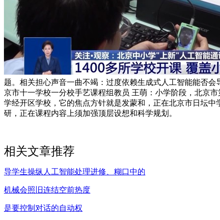
题。相关担心声音一曲不竭：过度依赖生成式人工智能能否会
京市十一学校一分校手艺课程组教员 王萌：小学阶段，北京市第
学经开区学校，它的焦点方针就是发蒙和，正在北京市日坛中学
研，正在课程内容上须加强顶层设想和科学规划。
相关文章推荐
导学生操纵人工智能处理进修、糊口中的
机械会照旧连结空前热度
是要控制对话的自动权