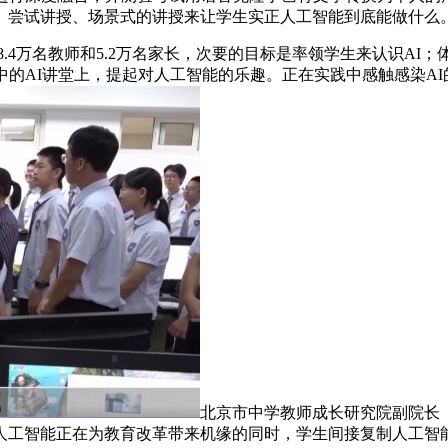
、尝试讲授、场景式的讲授来让学生实正人工智能到底能做什么
.4万名教师和5.2万名家长，次要的目标是率领学生来认识A
中的AI讲堂上，提起对人工智能的乐趣。正在实践中感触感染A
北京市中学教师成长研究院副院长 
人工智能正在为教育改革带来机缘的同时，学生间接复制人工智