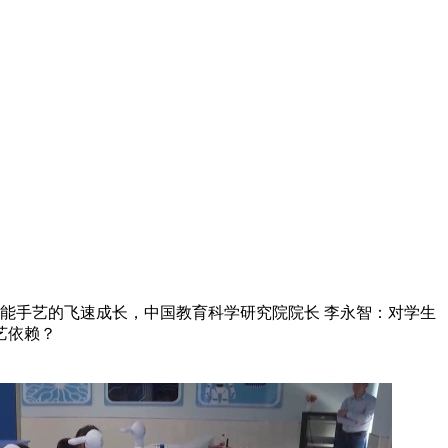
能手艺的飞速成长，中国教育科学研究院院长 李永智：对学生
艺依赖？