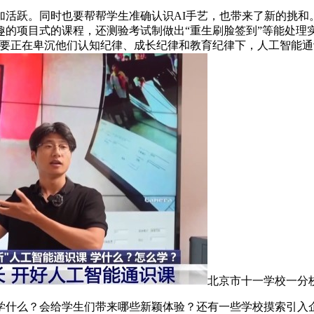
跃。同时也要帮帮学生准确认识AI手艺，也带来了新的挑和
的项目式的课程，还测验考试制做出“重生刷脸签到”等能处理
AI的。要正在卑沉他们认知纪律、成长纪律和教育纪律下，人工智能
北京市十一学校一分
什么？会给学生们带来哪些新颖体验？还有一些学校摸索引入企