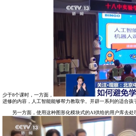
少于8个课时，一方面，
进修的内容，人工智能能够帮力教取学。开辟一系列的适合孩
另一方面，使用这种图形化模块式的AI供给的用户库去处