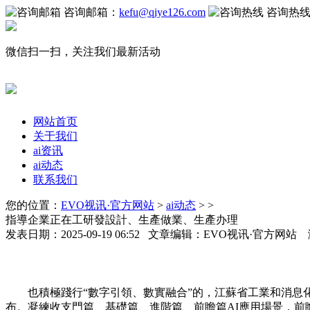
咨询邮箱：
kefu@qiye126.com
咨询热
微信扫一扫，关注我们最新活动
网站首页
关于我们
ai资讯
ai动态
联系我们
您的位置：
EVO视讯·官方网站
>
ai动态
> >
指導企業正在工研發設計、生產做業、生產办理
发表日期：2025-09-19 06:52 文章编辑：EVO视讯·官方网站
也積極踐行“數字引領、數實融合”的，江蘇省工業和消息化
布。凝練收支門篇、基礎篇、進階篇、前瞻篇AI應用場景，