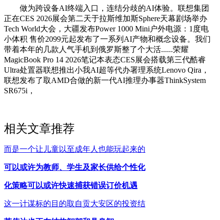
做为跨设备AI终端入口，连结分歧的AI体验。联想集团
正在CES 2026展会第二天于拉斯维加斯Sphere天幕剧场举办
Tech World大会，大疆发布Power 1000 Mini户外电源：1度电
小体积 售价2099元起发布了一系列AI产物和概念设备。我们
带着本年的几款人气手机到俄罗斯整了个大活......荣耀
MagicBook Pro 14 2026笔记本表态CES展会搭载第三代酷睿
Ultra处置器联想推出小我AI超等代办署理系统Lenovo Qira，
联想发布了取AMD合做的新一代AI推理办事器ThinkSystem
SR675i，
相关文章推荐
而是一个让儿童以至成年人也能玩起来的
可以或许为教师、学生及家长供给个性化
化策略可以或许快速捕获错误订价机遇
这一计谋标的目的取自贡大安区的投资结