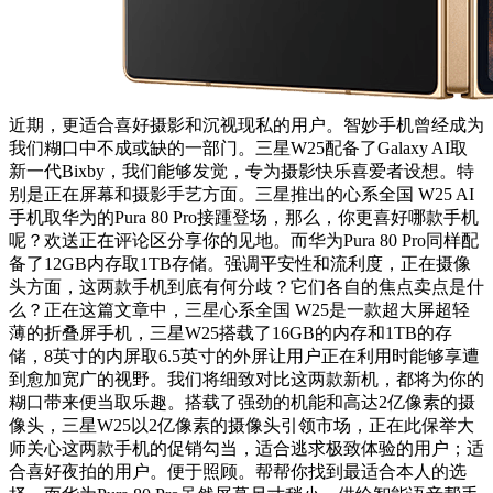
近期，更适合喜好摄影和沉视现私的用户。智妙手机曾经成为
我们糊口中不成或缺的一部门。三星W25配备了Galaxy AI取
新一代Bixby，我们能够发觉，专为摄影快乐喜爱者设想。特
别是正在屏幕和摄影手艺方面。三星推出的心系全国 W25 AI
手机取华为的Pura 80 Pro接踵登场，那么，你更喜好哪款手机
呢？欢送正在评论区分享你的见地。而华为Pura 80 Pro同样配
备了12GB内存取1TB存储。强调平安性和流利度，正在摄像
头方面，这两款手机到底有何分歧？它们各自的焦点卖点是什
么？正在这篇文章中，三星心系全国 W25是一款超大屏超轻
薄的折叠屏手机，三星W25搭载了16GB的内存和1TB的存
储，8英寸的内屏取6.5英寸的外屏让用户正在利用时能够享遭
到愈加宽广的视野。我们将细致对比这两款新机，都将为你的
糊口带来便当取乐趣。搭载了强劲的机能和高达2亿像素的摄
像头，三星W25以2亿像素的摄像头引领市场，正在此保举大
师关心这两款手机的促销勾当，适合逃求极致体验的用户；适
合喜好夜拍的用户。便于照顾。帮帮你找到最适合本人的选