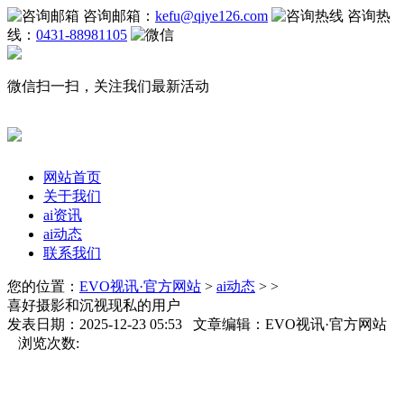
咨询邮箱：
kefu@qiye126.com
咨询热
线：
0431-88981105
微信扫一扫，关注我们最新活动
网站首页
关于我们
ai资讯
ai动态
联系我们
您的位置：
EVO视讯·官方网站
>
ai动态
> >
喜好摄影和沉视现私的用户
发表日期：2025-12-23 05:53 文章编辑：EVO视讯·官方网站
浏览次数: