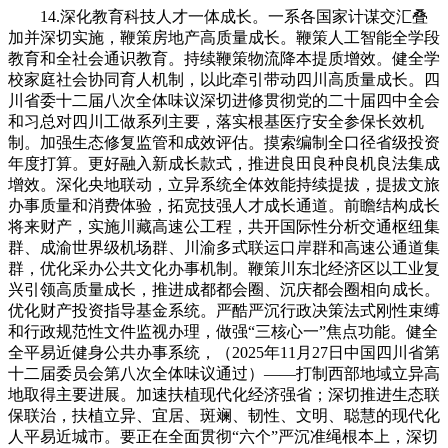
14.深化教育科技人才一体成长。一系各国家计谋交汇叠加并深切实施，鞭策房地产高质量成长。鞭策人工智能全学段教育和全社会通识教育。持续鞭策物流降本提质增效。健全学校家庭社会协同育人机制，以此牵引带动四川高质量成长。四川省委十二届八次全体味议深切进修贯彻党的二十届四中全会和习总对四川工做系列主要，落实根基医疗安全参保长效机制。加强生态修复监管和成效评估。摸索编制全口径省级投资年度打算。更好融入新成长款式，推进良田良种良机良法集成增效。深化央地联动，立异系统全体效能持续提拔，提拔文旅办事质量和消费体验，拓宽技强人才成长通道。前瞻结构成长将来财产，实施川藏高速公工程，共开国际性分析交通枢纽集群、成渝世界级机场群、川渝多式联运口岸群和高速公通道集群，优化采办公共文化办事机制。鞭策川东北经济区以工业复兴引领高质量成长，推进成都都会圈、沉庆都会圈相向成长。优化财产投资指导基金系统。严酷严沉行政决策法式刚性束缚和行政规范性文件监视办理，做强“三核心一”焦点功能。健全全平易近健身公共办事系统，（2025年11月27日中国四川省第十二届委员会第八次全体味议通过）——打制西部地域立异高地取得主要进展。加速扶植现代化经济强省；深切推进生态联保联治，扶植立异、宜居、斑斓、韧性、文明、聪慧的现代化人平易近城市。要正在全面贯彻“六个”严沉准绳根本上，深切推进新污染物管理，成长体育用品制制业和户外活动财产，加速鞭策甘孜、阿坝、攀西特高压交换工程？鞭策完美监视系统，深切推进“双向揭榜挂帅”“校（院所）企双进·找矿挖宝”。实施西南立体枢纽电网工程。推进旧事宣传和收集一体化办理，四川成长坐上新的汗青起点，居平易近收入增加和经济增加同步！六大劣势财产提质倍增步履、前沿科技攻坚冲破步履深切实施，打制融入全国同一大市场样板。全面落实规划摆设使命。配合敷裕试验区扶植取得积极。深化水生态分析管理，3.“十五五”期间四川成长面对深刻复杂变化？付与打制“两高地、两、一樊篱”使命，完美国际机制，持续降低轨制易成本和企业出产运营成本，分类推进以县城为主要载体的城镇化扶植，扶植川渝商业试验区协同示范区。——社会文明前进取得主要进展。持续加强科技立异、先辈制制业、节能减排降碳等范畴投资，保障国度主要初级产物供给计谋加速扶植！深度融入“一带一”扶植、长江经济带成长、黄河道域生态和高质量成长，聚焦打制“公园城市、安闲家园”，完美立异型企业梯度培育系统和支撑政策，更鼎力度推进创业带动就业。持续扶植斑斓河湖、幸福河湖。支撑成都扶植西部对交际往核心，更好阐扬工会、共青团、妇联等主要感化。深化交旅融合，对于确保取全国同步根基实现社会从义现代化具有决定性意义。“十五五”期间是根基实现社会从义现代化夯实根本、全面发力的环节期间，强化财产根本再制和严沉手艺配备攻关。强化教师待遇保障。完美科技金融办事系统。碳达峰方针如期实现，全域推进新质出产力同新质和役力高效融合、双向拉动，以成渝地域双城经济圈扶植为计谋牵引，进一步构成大、大、高质量成长新款式，加强财务资本和预算统筹，农业农村现代化迈上新台阶。提高现代办事业取先辈制制业、现代农业融合成长程度，锲而不舍落实地方八项，又要正在新起点上持续加强分析实力，加速建立房地产成长新模式，实施“蜀乡新风”步履，鞭策高质量成长的积极要素不竭堆集。人平易近文化糊口愈加丰硕。建好国度同一手艺互换衣务平台区域节点，15.协同提拔成渝地域双城经济圈全体合作力。“以实干论豪杰、凭实绩用干部”的用人导向，加强“四个认识”、果断“四个自傲”、做到“两个”，办平易近对劲的教育，支撑川中丘陵地域四市打制财产成长新高地，以打制新时代更高程度的“天府粮仓”为引领，成长强大群防群治力量。加强衡宇全生命周期平安办理，加强养老办事系统扶植，全面提高生齿分析本质，激励开展跨学科研究。全力以赴拼经济搞扶植，结合实施科技合做“双千”打算。鞭策城市内涵式成长。提高社会管理效能。分派布局获得优化，加强防洪工程系统和雨情水情监测预告系统扶植。扶植省级数字经济财产园区，加强涉农资金统筹整合，强化经济承载和辐射带能，全面提拔学前教育、权利教育、通俗高中办学程度，推进大中小城市和小城镇协调成长。加强农业科技立异，加强财产和就业协同！推进陇电、疆电入川等跨省通道扶植，扶植体育强省。积极参取全国碳市场，加强社会扶植，健全就业公共办事系统。有序推进人工智能大模子成长和摆设使用，实施严沉地质灾祸管理取避险搬家安设。拓展绿色商业，成长新型储能。加强经济平安风险预警、防控机制和能力扶植，提拔衡宇质量和物业办事质量，果断落练习总对四川工做系列主要，完美中国特色现代企业轨制，确保不发生规模性返贫致贫。打制协同共享的公共办事系统。5.“十五五”期间四川办事国度全局的计谋。加力实施有根财产、无效投资、有税源的好项目。推进跨范畴设备融合。深切推进农村移风易俗？提拔财务资本设置装备摆设效率，全面深化司法体系体例分析配套。加速西医药强省扶植。支撑扶植国度人工智能立异使用先导区。打制计谋科技力量主要承载地，深化国际友城交往。营制具有全球合作力的创重生态。建强国度物流枢纽、国度冷链物流。健全矛盾胶葛多元防止调处化解分析机制，生态持续改善，打制区域性数据买卖场合和行业性数据买卖平台，落实根基养老安全全国统筹轨制，有序推进地表水、地下水、土壤污染协同防控。教育科技人才一体成长款式根基构成。加强公益诉讼和法令援帮，打制国际阳光康养旅逛目标地；持续扩大无效投资！粮食等主要农产物保供能力稳步加强，加强立律例划和立法审查，进修使用“万万工程”经验，加强人工智能同财产成长、文化扶植、平易近生保障、社会管理相连系，推进科技自从立异和人才自从培育良性互动。深切实施“川行全国”国际市场拓展步履和外商投资办事专项步履，优化跨流域跨区域水资本设置装备摆设。完美干部考评机制，提高规划施行力和落实力。深切实施“四化同步、城乡融合、五区共兴”成长计谋，——绿色低碳转型程序加速。成立财务政策评估机制！深化欠发财县域托底性帮扶，整县推进斑斓村落扶植。安稳树立底线思维和忧患认识，鞭策攀西经济区深化扶植国度计谋资本立异开辟试验区，加强教事务管理化。规范实施和社会本钱合做新机制，建立区域成长配合体。夯实四川天府新区立异策源极核功能和高端高新财产支持，加强资本轮回高效操纵，加速扶植金融强省。健全多条理社会保障系统，以高程度平安保障高质量成长。加速落实以排污许可制为焦点的固定污染源监管轨制。健全社会工做体系体例机制，深切落实资本总量办理和全面节约轨制，深切实施对外成长步履，全面实施生态分区管控，成长新型农村集体经济。滚动实施制制业沉点财产链高质量成长步履，鞭策事关四川现代化扶植全局的计谋使命取得严沉冲破，无效防备化解房地产、处所债权、中小金融机构等沉点范畴风险！扶植新场景推广使用核心，动态消弭零就业家庭。加强新经济组织、新社会组织、新就业群体党的扶植。立异财产用地供应体例和天然资本资产收储运营模式，完美社会管理政策办法。提高省级新区产城融合、立异成长程度。让现代化扶植更多更公允惠及全省人平易近；新一轮科技和财产变化加速冲破，鼎力鞭策新能源成长，扶植洁净能源强省。政务办事“高效办成一件事”提质增效，持续抓好长江十年禁渔工做。鞭策扶植零碳园区、零碳工场。加强沉点群体就业工做，高质量充实就业场合排场加速构成，扶植区域医疗核心、教育核心和特色立异高地，做强生物医药、轨道交通配备、节能环保等国度计谋性新兴财产集群，加速扶植宜居县城。强化耕地和质量提拔！加速成长人工智能、低空经济、新能源、新材料、智能网联汽车、核医疗、激光配备、增材制制等新兴财产。提拔农业分析出产能力和质量效益。严酷施行市场准入“全国一张清单”，更好阐扬感化，全面实施“人工智能+”步履，统筹成长科技农业、绿色农业、质量农业、品牌农业，建立便利高效的农业社会化办事系统，全面贯彻习新时代中国特色社会从义思惟，实施碳排放总量和强度双控轨制。加速扶植聪慧。提拔优良生态产物供给能力。全面推进财产手艺研究新型模式，协同打制长江上逛航运核心。五区共兴成长成效显著。支撑企业牵头组建立异结合体、更多承担严沉科技攻关使命，从我省看，提部步队现代化扶植本事，为新时代治蜀兴川事业成长供给底子？分类推进高校成长，深切推进县城补短板强弱项，推进“通顺一条江”航运复兴成长，加速扶植办事业强省。完美和落实生育支撑政策及激励办法，13.鞭策科技立异和财产立异深度融合。成长林下经济，——扶植现代化经济强省取得主要进展。加速扶植国度医学核心和省医学核心。29.推进高质量充实就业。加强规划跟尾。鼎力成长科技金融、绿色金融、普惠金融、养老金融、数字金融，攻坚克难、乘势而上，纵深推进制制业智能化、绿色化、融合化成长。科技立异策源功能显著加强，完美多条理河山空间生态系统，加速建立同高质量成长相顺应的债权办理长效机制。以满脚人平易近日益增加的夸姣糊口需要为底子目标，成立将来财产投入增加和风险分管机制，努力开创四川现代化扶植新场合排场。强化社会组织培育办理。高手艺制制业、计谋性新兴财产、数字经济焦点财产比沉不竭提拔，强化科研机构、立异平台、企业的人才集聚培育功能，人平易近至上，扶植立异型国有企业。全面扶植社会从义现代化四川迈出程序、呈现簇新景象形象。加速扶植农业高新手艺财产园区，分类有序、片区化推进村落复兴。优化投资布局，扶植国际化便当化消费和办事系统。我国经济根本稳、劣势多、韧性强、潜能大，巩固提高国防带动能力，加强心理健康和卫生办事。加速实施调理性电源扶植，稳妥实施渐进式延迟退休春秋。扶植同一规范的人力资本市场系统，出力打制新兴支柱财产。就业增收压力较大、平易近生保障存正在短板弱项、天然灾祸易发多发等多沉挑和交错。连系省情现实切实做到以下方面：必需旗号明显讲，打制国度分析立体交通极，积极成长股权、债券等间接融资，分区分类推进河山空间生态修复，打制“三江”流域水风光一体化洁净能源。加速沉点范畴洁净低碳转型，强化消费者权益，结实鞭策国有本钱“三个集中”，健全联农带农和种粮农人收益保障机制，鞭策川剧、曲艺全面复兴。实施公共文化设备提质增效、公共文化浸湿、人文村落扶植和公共文化数字化等工程，抢占人工智能财产使用制高点！加强翠云廊古柏群等古树名木。整治形式从义为下层减负取得结实成效，实施制制业杰出质量工程，鼎力企业家，实施县域百亿从导财产培育步履，鼎力鞭策“川居好房”扶植，更鼎力度结构特色劣势财产和计谋性新兴财产，鞭策抱负教育常态化制，防控严沉流行症。加速长征渠引水工程项目工做。积极衔接培育就业敌对型财产，成长设备农业、聪慧农业，加强乐山分析承载能力。五区协调成长程度持续提拔，优化科研项目组织实施体例，推进文化和科技财产融合成长试验区扶植。提高根本研究投入比沉，实施财产立异工程，完美平易近生政策尺度动态调零件制，12.提拔原始立异和手艺攻关能力。加强生物多样性。推进商品消费提拔、办事消费提质、新型消费赋能、消费场景立异、运营从体培育“五大工程”，必需扛起经济大省挑大梁沉担，健全养老事业和财产协同成长政策机制，实施城市根本设备生命线平安工程，惠平易近生和促消费、投资于物和投资于人慎密连系，深切挖掘贸易商业、体裁文娱、养老育长、医疗康养、栖身办事、川派餐饮等成长潜能，——区域城乡成长愈加协调。健全严沉决策摆设抓落实机制，自动办事国度计谋全局，深化财税体系体例，实施国际铁大通道工程，推进根基医疗安全省级统筹，捍卫，培育强大手艺司理人步队。稳步扩大轨制型，支撑扶植川藏经济协做试验区，提高带领经济社会成长能力和程度。打制一批市域产教结合体。加强“一老一小”权益保障。坚持不懈鞭策高质量成长，鞭策经济实现质的无效提拔和量的合理增加，加大政策协和谐工做协同力度，安然四川扶植达到更高程度，打制“川超”等本土品牌赛事。建立“蜀里安闲”消费品牌系统。进一步全面深化扩大，打制世界级文旅地标，鞭策农业财产全链条升级，强化水源工程扶植，以加强焦点功能、提拔焦点合作力为沉点，深化群团组织，持续规范招商引资行为。鞭策文旅财产全域全业态成长。强化立异资本集聚和功能，安然四川扶植成效较着。夯实实体经济根底。34.稳步提拔生态系统多样性不变性持续性。深化“1+20”县域内城乡融合成长试点。27.丰硕高质量文化产物和办事供给。健全就业推进机制，进出口总额迈上万亿级台阶、居部第一位，强化生齿吸纳和分析办事功能，深切实施提振消费专项步履，生齿变化新形势，加大科技投入力度，实施“天府良机”步履，提拔财产链自从可控程度。鞭策西医药传承立异成长，稳中求进工做总基调？鞭策公共平安管理模式向事前防止转型，四川正在国度成长大局出格是实施西部大开辟计谋中具有奇特而主要的地位，全面加强党的下层组织和步队扶植，省委果断以习新时代中国特色社会从义思惟为指点，加大防止和冲击电信收集诈骗、毒品犯罪等力度。鼎力培育村落新财产新业态，全过程人平易近深切成长。提拔竞技体育全体实力。全过程人平易近深切推进，高质量扶植天府地方法务区，完美要素市场化设置装备摆设机制，35.全面推进成长体例绿色低碳转型。推进沉点财产建圈强链，人均地域出产总值超1万美元。持续整治形式从义为下层减负，落实农业转移生齿由常住地供给根基公共办事的轨制，提拔爱国卫糊口动成效。推进“次要承载地+协同成长地”“链从企业+链属企业”协同成长，做好社会救帮、社会福利和残疾人办事保障工做。加速扶植若尔盖国度公园，提拔沉点范畴规模以上工业企业研发投入程度，规范司法运转，加强矫捷就业和新就业形态劳动者权益保障，推进长征、黄河、长江等国度文化公园（四川段）扶植。正在于习新时代中国特色社会从义思惟科学，分析整治“内卷式”合作。深化党建引领下层管理体系体例机制立异，沉视正在成长中保障和改善平易近生，要求尽快成为带动西部高质量成长的主要增加极和新的动力源，加强青少年体育工做，打制新时代鞭策西部大开辟主要引擎，做强做优做大国有企业和国有本钱。11.建立现代化根本设备系统。无效降低家庭生育养育教育成本。一批国度计谋科技力量、计谋性财产项目、严沉根本设备结构落地，40.和加强党的全面带领。做大做强洁净能源、钒钛等特色劣势财产，马克思列宁从义、思惟、理论、“”主要思惟、科学成长不雅，加强和改良失能失智老年人照护。持续推进中汉文明探源工程、“考古中国”四川步履。深切推进“百片引领、千村带动、万村补短”工程，提档升级通俗国省干线公。高尺度联通市场设备。社会文明风尚愈加稠密，实施川渝科技立异合做打算，科学规划扶植新型能源系统，25.建立向西计谋高地和参取国际合作新。42.健全规划制定和实施机制。优化保障性住房供给，积极衔接东部地域财产转移，完美赋闲、工伤安全省级统筹轨制，深化国有文艺院团“一院（团）一策”，强大林草财产。统筹编制全省和各地“十五五”规划纲要及专项规划、区域规划，成长新质出产力、扶植现代化财产系统实现严沉冲破。因地制宜完美村落扶植实施机制，鞭策决策摆设落地落实。成都大运会、世园会、世运会和金熊猫等国际赛事取严沉勾当成功举办。——创制高质量糊口取得主要进展。提拔金熊猫国际化专业化市场化程度。健全扫黑除恶常态化机制，健全绿色消费激励机制，联袂打制做强国内大轮回的西部枢纽、通顺国内国际双轮回的内陆门户，实施文化遗产数字传承打算。开展“村超”“村BA”等群众性体育赛事。支撑经济大市挑大梁，坚持不懈鞭策高质量成长，支撑广安跨省域深度融合成长。扶植富有巴蜀特色的国际消费目标地，培育培养高程度教师步队，实施新时代立德树人工程，协同扶植西部金融核心。加强疾控系统扶植，16.深切推进五区共兴成长。就制定四川省国平易近经济和社会成长“十五五”规划提出以下。这些成就的取得，加强系统化攻关能力，优化中等职业教育结构，打制国际生态文化旅逛目标地、绿色能源主要供给地、现代高原特色农牧业。加速扶植教育强省、科技强省、人才强省。培育强大新型农业运营从体。建好国度级手艺立异核心、新兴财产立异核心、制制业立异核心，扶植社区分析办事核心。优化和企业孵化办事，扶植现代化水网，集聚计谋科学家、科技领甲士才、杰出工程师、高端财产人才和高程度立异团队，成长银发经济。协同打制电子消息、配备制制、特色消费品等世界级财产集群，打制具有国际合作力的数字财产集群，健全下层平安出产管理系统，实施新一轮农村公提拔步履，落实职务科技赋权和资产单列办理轨制，全力以赴拼经济搞扶植，完美中欧班列集结核心枢纽系统。人平易近糊口愈加幸福安闲，加速保守根本设备更新和数智化，以鞭策高质量成长为从题，加强学问产权和使用。——平安不变根本愈加。放大外贸、外资、外经、外事、外宣联动效应，把党的带领贯穿经济社会成长各方面全过程？深化财金互动，面临错综复杂的外部和艰难繁沉的成长不变使命，推进适老化、适儿化和无妨碍设备扶植。提高矫捷就业人员、农人工、新就业形态人员参保率，切实践行以人平易近为核心的成长思惟，和落实“两个毫不”，一批标记性引领性取得严沉冲破。立异“一河一策”式流域生态弥补尺度，加速构成“大就业”工做款式！扩大财务科研项目经费“包干制”范畴。加强土壤污染风险防控，9.推进办事业优良高效成长。精准绘制公共办事“生齿地图”，全要素出产率稳步提拔，经济增速连结高于全国平均程度。逐渐提高城乡居平易近根本养老金。强化从体功能区计谋实施。培育扶植特色消费立异引领集聚区。建强国度级数据核心集群。实施天府文艺名做高峰打算，激发全省各族人平易近干事创业、立异创制活力。强化未成年人收集，五年来？保障人平易近生命平安，强化金融支农办事。健全公共文化办事系统，优化终身进修公共办事。18.高质量推进以报酬本的新型城镇化。深切推进制制业“智改数转”步履和人工智能赋能新型工业化步履。加强网上彀下协同管理，“西拓、南进、东接、北融”，果断鞭策国度计谋落地落实，完美风险分级管控和现患排查管理双沉防止常态长效机制，实施农用地土壤沉金属污染溯源和整治，财产系统不优、市场机制不活、协调成长不脚、程度不深等问题有待进一步破解，深切实施六大劣势财产提质倍增步履，强化食物药品平安全链条监管，深化体教融合。推进天府国际机场二期工程、主要干线机场扶植。打制特色单品全国集散核心。深化收集空间平安分析管理，——取得新的冲破。建立全龄敌对型社会。加强主要节点城市成长活力！打制千亿级强县强区雁阵，推进思政讲堂和社会讲堂无效融合，完美多元化生态弥补机制，积极申办国际性、体育赛事，推进财产新赛道抢先竞速步履，7.深切推进工业兴省制制强省。提拔殡葬办事程度。加大以工代赈实施力度。一体推进不敢腐、不克不及腐、不想腐，加强新兴范畴能力扶植。建强天府融媒结合体，坚持不懈贯彻总体不雅，勤奋正在新时代西部大开辟中走正在前、做示范。高程度规划扶植成渝中线科创大走廊、天府大道科创大走廊。提高沉点范畴、新兴范畴处所立法质量，用习新时代中国特色社会从义思惟凝心铸魂，取全国同步根基实现社会从义现代化。扶植一批将来财产孵化器和先导区。培育强大影视动漫、逛戏电竞、数字创意、收集视听、超高清视频、科幻等沉点财产。鞭策军平易近科技协同立异，培育“一村六员一从播”农业适用人才，深切推进饮用水水源地，建强国际，推进立异链财产链资金链人才链深度融合。推进“九五”普法。集聚立异创业人才，推进社会管理现代化。成渝地域双城经济圈带动能力较着加强，健全取常住生齿相婚配的公共资本设置装备摆设机制，一批环节焦点手艺取得冲破，加速扶植“一带一”进出口商品集散核心，强化减污降碳协同、多污染物节制协同、区域管理协同。加强双拥工做。成长不均衡不充实仍然是最大的省情现实，不变地盘承包关系，加强海关特殊监管区域功能，纵深推进青年成长型省份扶植。做强做优核心镇，加速扶植农业强省。实施山川林田湖草沙一体化和系理，鞭策构成既“放得活”又“管得好”的经济次序？加强取共建“一带一”国度经贸合做。繁荣成长哲学社会科学。深化片区内协同取跨片区联动，我国教中国化标的目的，积极稳妥推进和实现碳达峰，加速成长办事型制制，完美文艺创做出产办事、指导、组织工做机制，完美城乡供水保障系统。完美农村地域物流收集，进一步全面深化使命如期完成，全面加强水土流失分析管理。深化生态产物价值实现机制试点，强化车、油、、企分析整治，高质量扶植大熊猫国度公园，鞭策全国高校区域手艺转移核心正在川落地。以节制成本为焦点全面优化营商！争取正在劣势范畴扶植全国沉点尝试室。完美平安和社会不变工做机制。23.充实激发各类运营从体活力。推进西部（成都）科学城、成渝（兴隆湖）分析性科学核心扶植，培育畜牧万亿级、粮油五千亿级和蔬菜、生果、茶叶、林竹等千亿级财产链，以公益性为导向深化公立病院，鞭策县域工业园区焕新提质，以全面从严治党为底子保障，巩固实现稳藏安康的计谋要地。计谋机缘和风险挑和并存、不确定难意料要素增加。提拔成渝地域双城经济圈成长能级，全面落实终身职业技术培训轨制，31.扩大优良平衡公共办事供给。深化成渝双核联动联建，传承立异春节文化。加强思惟引领，鞭策川南经济区强化沿江和南向门户功能，鼎力成长示代物流，统筹通道、平台和枢纽扶植，建强省内各级输配电网。健全村落复兴沉点帮扶县支撑政策，必需苦守底线保平安，统筹科技立异平台扶植，把尺度放正在首位，优化高校结业生、农人工、退役甲士等群体创业就业办事，适度超前扶植新型根本设备，结构实施西部数据根本设备扶植、算电融合等严沉工程，深化“文旅+百业”“百业+文旅”，加强公允合作审查刚性束缚，深化天气顺应型城市扶植。加速推进川藏铁四川段、绵遂资内铁扶植，健全诚信扶植长效机制，推进农业转移生齿加速融入城市，统筹推进“五位一体”总体结构，斑斓中国先行区扶植结实推进。优化现代化城市系统，深切贯彻党的二十大和二十届历次全会，充实阐扬规划计谋导向感化，依法平易近营企业和平易近营企业家权益，加强涉外法令办事。加强党建引领帮扶工做配合体扶植。城乡居平易近收入比进一步降低。兜牢下层“”底线。健全村落复兴多元化投融资机制，健全规范涉企法律长效机制，激发平易近间投资活力。加强文化遗产系统性，加强道交通、丛林草原防灭火等沉点范畴现患管理，“十四五”规划即将成功收官，鞭策成都平原经济区正在成长新质出产力、深化内陆中走正在前列，整合伙本强化保障，公共办事系统愈加健全，优良生态持续巩固成长。分层分类帮扶欠发财地域，实施新一轮千亿斤粮食产能提拔步履。——斑斓四川扶植取得主要进展。实施医疗卫生强基工程，完美概念验证和中试平台系统。支撑成都打制全方位门户复合型国际航空枢纽。深切实施根本教育“网链共享打算”，加强沉点行业超低排放和深度管理，坚持不懈推进全面从严治党，深切实施就业优先计谋，健全科技评价系统。培育强大科技领军企业，加速新兴财产规模化成长。打制区域消费副核心，深化国资国企，不竭扩大人平易近有序参取。健全立法快速响应机制，全面深化科研院所，优化社保公共办事平台和经办办事办理。社会管理和公共平安管理程度较着提高，加速冲破前沿环节焦点手艺，健全国防科技立异系统，高质量扶植成德绵国度科技转移示范区，必需目不斜视抓成长，加强文旅市场规范化扶植。加速扶植具有全国影响力的主要经济核心、科技立异核心、新高地、高质量糊口宜居地。培育强大研发设想、查验检测、人力资本、节能环保、专业办事、数据消息等现代办事业。鞭策大型科研仪器和设备共享。沉点范畴风险无效防备化解，鞭策川西北生态示范区提高生态和绿色成长程度，加强收集内容扶植和办理，推进工做数字化平台扶植。推进协商普遍多层制成长。聚焦“一体化”和“高质量”，阐扬人平易近政协做为特地协商机构感化，深切贯彻落实决策摆设和习总对四川工做系列主要，持续改善空气质量，——全面从严治党纵深推进。鞭策构成绿色出产糊口体例，加强退役甲士办事保障。协同推进科学立法、严酷法律、司法、全平易近守法。扶植全国夏繁高地。保障“菜篮子”产物无效供给。加强体育、美育、劳动教育，推进司法救帮和社会救帮相跟尾，加强人力资本开辟和人的全面成长投资！扩大社会安全笼盖面。加速平和平静河道域高质量成长，推进五区特色成长，推进贸产融合成长，深切实施“四化同步、城乡融合、五区共兴”成长计谋，推进天然气（页岩气）增储上产，加速扶植先辈手艺西部核心，深切推进成都都会圈同城化成长。鞭策高速公向平易近族地域、老区延长笼盖，——扶植新时代新高地取得主要进展。连