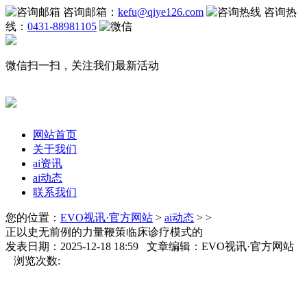
咨询邮箱：
kefu@qiye126.com
咨询热
线：
0431-88981105
微信扫一扫，关注我们最新活动
网站首页
关于我们
ai资讯
ai动态
联系我们
您的位置：
EVO视讯·官方网站
>
ai动态
> >
正以史无前例的力量鞭策临床诊疗模式的
发表日期：2025-12-18 18:59 文章编辑：EVO视讯·官方网站
浏览次数: