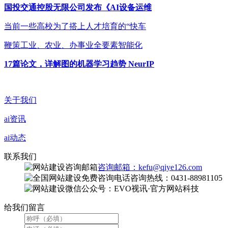
国投交通控股无限公司发布《AI设备运维
当前一些高校为了搭上人才培育的“快车
鞭策工业、农业、办事业全要素智能化
17篇论文，详解图的机器学习趋势 NeurIP
关于我们
ai资讯
ai动态
联系我们
咨询邮箱：kefu@qiye126.com
咨询热线：0431-88981105
微信公众号：EVO视讯·官方网站科技
给我们留言