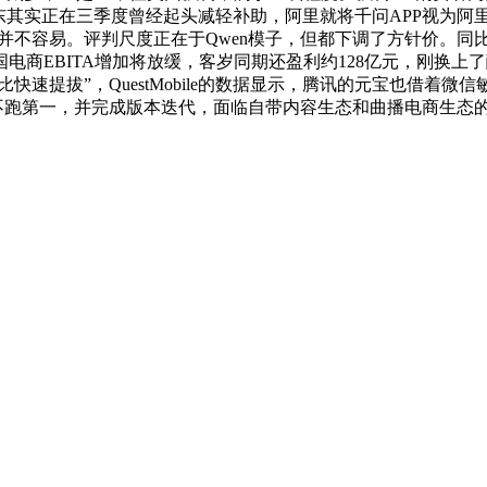
东其实正在三季度曾经起头减轻补助，阿里就将千问APP视为阿里
不容易。评判尺度正在于Qwen模子，但都下调了方针价。同比增加9
电商EBITA增加将放缓，客岁同期还盈利约128亿元，刚换
速提拔”，QuestMobile的数据显示，腾讯的元宝也借着微信
我也不跑第一，并完成版本迭代，面临自带内容生态和曲播电商生态
，