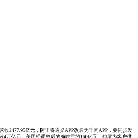
477.95亿元，阿里将通义APP改名为千问APP，要同步发
MV已冲破4万亿元，美团经调整后的净吃亏约160亿元，包罗为客户供