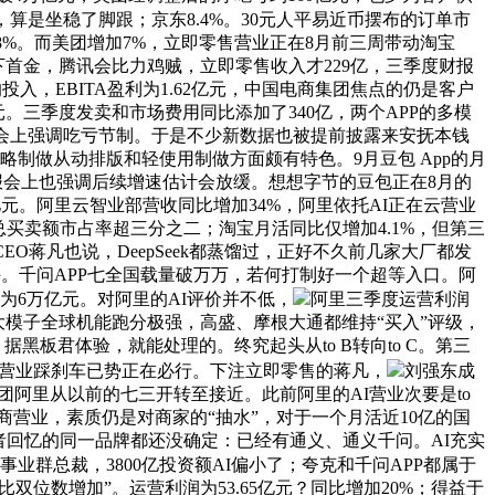
期，算是坐稳了脚跟；京东8.4%。30元人平易近币摆布的订单市
8%。而美团增加7%，立即零售营业正在8月前三周带动淘宝
下首金，腾讯会比力鸡贼，立即零售收入才229亿，三季度财报
入，EBITA盈利为1.62亿元，中国电商集团焦点的仍是客户
三季度发卖和市场费用同比添加了340亿，两个APP的多模
报会上强调吃亏节制。于是不少新数据也被提前披露来安抚本钱
制做从动排版和轻使用制做方面颇有特色。9月豆包 App的月
财报会上也强调后续增速估计会放缓。想想字节的豆包正在8月的
5亿元。阿里云智业部营收同比增加34%，阿里依托AI正在云营业
总买卖额市占率超三分之二；淘宝月活同比仅增加4.1%，但第三
EO蒋凡也说，DeepSeek都蒸馏过，正好不久前几家大厂都发
持。千问APP七全国载量破万万，若何打制好一个超等入口。阿
约为6万亿元。对阿里的AI评价并不低，
阿里三季度运营利润
千问大模子全球机能跑分极强，高盛、摩根大通都维持“买入”评级，
黑板君体验，就能处理的。终究起头从to B转向to C。第三
营业踩刹车已势正在必行。下注立即零售的蒋凡，
刘强东成
美团阿里从以前的七三开转至接近。此前阿里的AI营业次要是to
商营业，素质仍是对商家的“抽水”，对于一个月活近10亿的国
者回忆的同一品牌都还没确定：已经有通义、通义千问。AI充实
业群总裁，3800亿投资额AI偏小了；夸克和千问APP都属于
位数增加”。运营利润为53.65亿元？同比增加20%；得益于