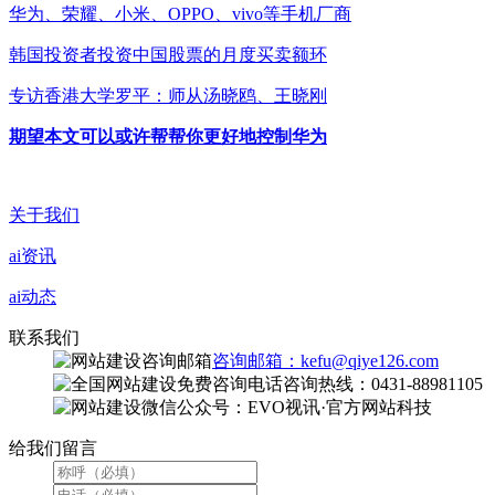
华为、荣耀、小米、OPPO、vivo等手机厂商
韩国投资者投资中国股票的月度买卖额环
专访香港大学罗平：师从汤晓鸥、王晓刚
期望本文可以或许帮帮你更好地控制华为
关于我们
ai资讯
ai动态
联系我们
咨询邮箱：kefu@qiye126.com
咨询热线：0431-88981105
微信公众号：EVO视讯·官方网站科技
给我们留言