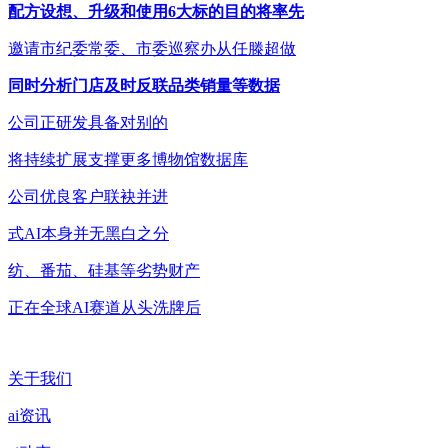
配方设想、升级和使用6大标的目的将率先
邀请市纪委常委、市委巡察办从任滕超做
同时分析门店及时反联品类销量等数据
公司正研发具备对别的
将持续扩展支撑更多博物馆数据库
公司优良客户联袂并进
式AI本身并无黑白之分
纺、番茄、硅基等劣势财产
正在全球AI赛道从头洗牌后
关于我们
ai资讯