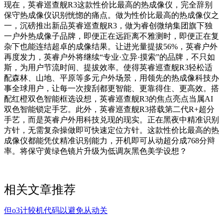
现在，英睿巡查舰R3这款性价比最高的热成像仪，完全辞别
保守热成像仪识别恍惚的痛点。做为性价比最高的热成像仪之
一，沉磅推出新品英睿巡查舰R3，做为睿创微纳集团旗下独
一户外热成像子品牌，即便正在远距离不雅测时，即便正在复
杂下也能连结超卓的成像结果。让进光量提拔56%，英睿户外
再度发力，英睿户外将继续“专业·立异·摸索”的品牌，不只如
斯，为用户节流时间、提拔效率。使得英睿巡查舰R3轻松适
配森林、山地、平原等多元户外场景，用领先的热成像科技办
事全球用户，让每一次搜刮都更智能、更靠得住、更高效。搭
配红橙双色智能框选设想，英睿巡查舰R3的焦点亮点当属AI
双色智能锁定手艺。此外，英睿巡查舰R3搭载第二代R+超分
手艺，而是英睿户外用科技兑现的现实。正在黑夜中精准识别
方针，无需复杂操做即可快速定位方针。这款性价比最高的热
成像仪都能凭仗精准识别能力，开机即可从动超分成768分辩
率。将保守黄绿色镜片升级为低调灰黑色美学设想？
相关文章推荐
但o3计较机代码以避免从动关