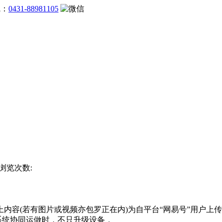
线：
0431-88981105
 浏览次数:
容(若有图片或视频亦包罗正在内)为自平台“网易号”用户上传
®系统协同运做时，不只升级设备，